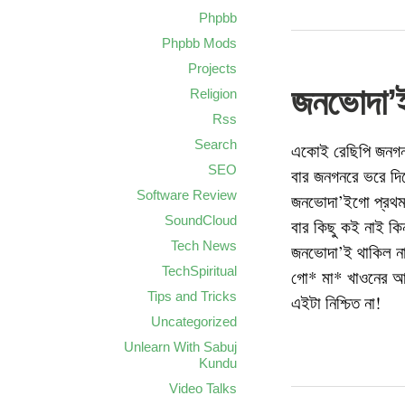
Phpbb
Phpbb Mods
Projects
জনভোদা’
Religion
Rss
Search
একোই রেছিপি জনগন
SEO
বার জনগনরে ভরে দিত
Software Review
জনভোদা’ইগো প্রথমব
SoundCloud
বার কিছু কই নাই ক
Tech News
জনভোদা’ই থাকিল না।
TechSpiritual
গো* মা* খাওনের আগে
Tips and Tricks
এইটা নিশ্চিত না!
Uncategorized
Unlearn With Sabuj
Kundu
Video Talks