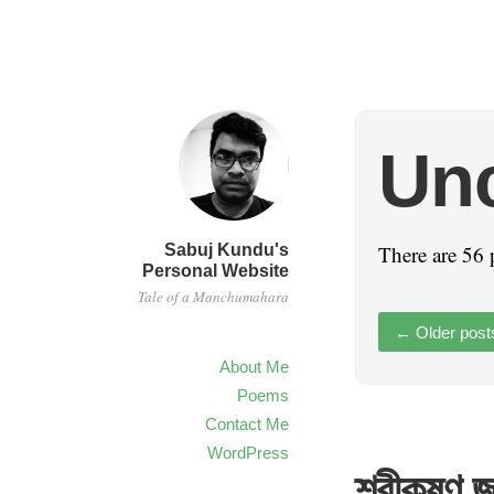
Unc
Sabuj Kundu's
There are 56 
Personal Website
Tale of a Manchumahara
←
Older post
About Me
Poems
Contact Me
WordPress
শ্রীকৃষ্ণ জ