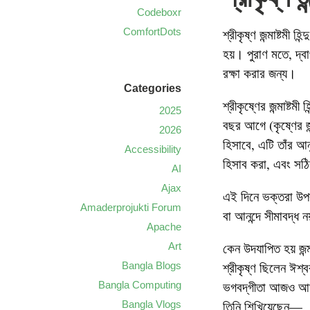
Codeboxr
ComfortDots
শ্রীকৃষ্ণ জন্মাষ্টমী 
হয়। পুরাণ মতে, দ্ব
রক্ষা করার জন্য।
Categories
শ্রীকৃষ্ণের জন্মাষ্টম
2025
বছর আগে (কৃষ্ণের জ
2026
হিসাবে, এটি তাঁর আ
Accessibility
হিসাব করা, এবং সঠি
AI
Ajax
এই দিনে ভক্তরা উপবা
Amaderprojukti Forum
বা আনন্দে সীমাবদ্ধ 
Apache
কেন উদযাপিত হয় জন্মা
Art
শ্রীকৃষ্ণ ছিলেন ঈশ্
Bangla Blogs
ভগবদ্‌গীতা আজও আম
Bangla Computing
তিনি শিখিয়েছেন—
Bangla Vlogs