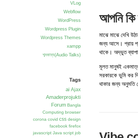
VLog
Webflow
আপনি কি ব
WordPress
Wordpress Plugin
মাঝে মাঝে দেখি উঠা
Wordpress Themes
জন্য আসে। প্রায় প
xampp
থাকে। অদ্ভুত ব্যাপ
শব্দকাব্য(Audio Talks)
মূলত মানুষই একমাত্
সরকারকে ভুমি কর দ
Tags
থাকার জন্য অনুমতি ন
ai
Ajax
Amaderprojukti
Forum
Bangla
Computing
browser
css
corona
covid
design
facebook
firefox
Vibe co
javascript
Java script
job