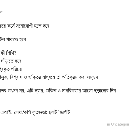
বে
করে কর্মে মনোযোগী হতে হবে
অটল থাকতে হবে
 কী শিখি?
 দাঁড়াতে হবে
্রকৃত পরিচয়
ুক, বিশ্বাস ও ভক্তির মাধ্যমে তা অতিক্রম করা সম্ভব
ধুমাত্র উৎসব নয়, এটি ন্যায়, ভক্তি ও মানবিকতার আলো ছড়ানোর দিন।
 এআই, লেখা/কপি কৃতজ্ঞতাঃ চ্যাট জিপিটি
in
Uncategor