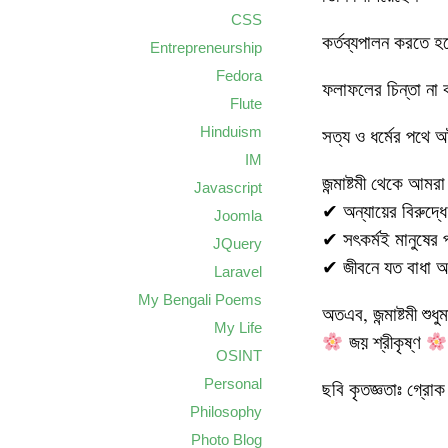
CSS
কর্তব্যপালন করতে হ
Entrepreneurship
Fedora
ফলাফলের চিন্তা না 
Flute
Hinduism
সত্য ও ধর্মের পথে 
IM
জন্মাষ্টমী থেকে আমরা
Javascript
✔ অন্যায়ের বিরুদ্ধে
Joomla
✔ সৎকর্মই মানুষের প
JQuery
✔ জীবনে যত বাধা আস
Laravel
My Bengali Poems
অতএব, জন্মাষ্টমী শু
My Life
জয় শ্রীকৃষ্ণ
OSINT
Personal
ছবি কৃতজ্ঞতাঃ গ্রোক
Philosophy
Photo Blog