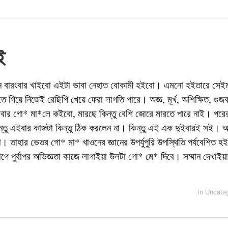
ই
 বারংবার খাইবো এইটা ভাবা নেহাত বোকামী হইবো। এমনো হইতারে সেইম
ে গিয়ে নিজেই রেছিপি খেয়ে ফেরা লাগতি পারে। অজ্ঞ, মূর্খ, অশিক্ষিত, গ
ার গো* মা*লে কইবো, মারছে কিন্তু বেশি জোরে মারতে পারে নাই। পর
িন্তু এইবার কাজটা কিন্তু ঠিক করলেন না। কিন্তু এই এক দুইবারই সই। 
 তাহার ভেতর গো* মা* খাওনের জ্ঞানের উপর্যুপুরি উপস্থিতি পর্যবেশিত 
 পুর্বাপর অভিজ্ঞতা কাজে লাগাইয়া উলটা গো* মে* দিবে। সম্মান দেখাইয়
in
Uncateg