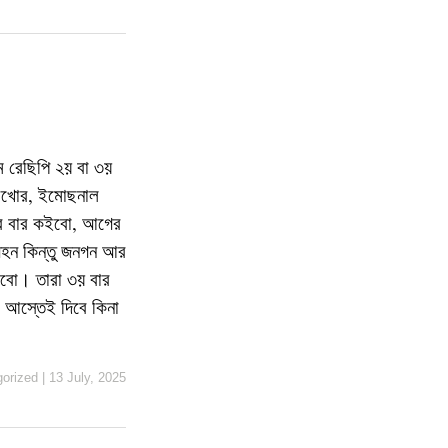
 রেছিপি ২য় বা ৩য়
ুজবখোর, ইমোছনাল
ের বার কইবো, আগের
অহন কিন্তু জনগন আর
হইবো। তারা ৩য় বার
া আস্তেই দিবে কিনা
orized
|
13 July, 2025