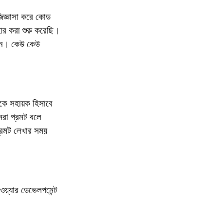
জিজ্ঞাসা করে কোড
ার করা শুরু করেছি।
নশন। কেউ কেউ
াকে সহায়ক হিসাবে
রা প্রমট বলে
্রমট লেখার সময়
য়্যার ডেভেলপমেন্ট