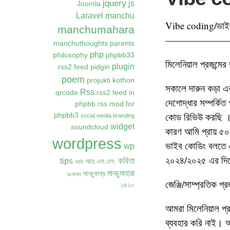
jquery
js
Joomla
Laravel
manchu
Vibe coding/ভাই
manchumahara
——————
manchuthoughts
parents
php
philosophy
phpbb33
মিলেনিয়াল প্রজন্মে
plugin
rss2 feed
pidgin
poem
projukti kothon
সকালে দারুন কড়া এক
Rss
qrcode
rss2 feed in
দেশোদ্ধার সম্পর্ক
phpbb
rss mod for
কোড রিভিউ করছি । 
phpbb3
social media branding
widget
soundcloud
কারণ আমি প্রায় ৫০
wordpress
ভাইব কোডিং বলতে 
wp
২০২৪/২০২৫ এর দ
কবিতা
tips
আর.এস.এস.
আমি
মানচুমাহারা
মানচুকাব্য
দুঃখবোধ
জেঞ্জি/সাম্প্রতিক প্
১৪২০
আমরা মিলেনিয়াল প্র
ব্যবহার করি নাই। অন