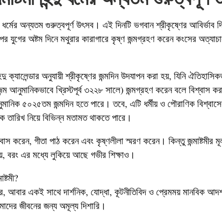
হিন্দু ধর্মের অন্যতম গুরুত্বপূর্ণ উৎসব। এই দিনটি ভগবান শ্রীকৃষ্ণের আবির্ভা
াপর যুগের অষ্টম দিনে মথুরার কারাগারে কৃষ্ণ জন্মগ্রহণ করেন কংসের অত্য
ী হিন্দু ক্যালেন্ডার অনুযায়ী শ্রীকৃষ্ণের জন্মদিন উদযাপন করা হয়, যিনি ঐতিহাস
ন্ম আনুমানিকভাবে খ্রিস্টপূর্ব ৩২২৮ সালে) জন্মগ্রহণ করেন বলে বিশ্বাস 
নুমানিক ৫০২৫তম জন্মদিন হতে পারে। তবে, এটি ধর্মীয় ও পৌরাণিক বিশ্বাস
ক তারিখ নিয়ে বিভিন্ন মতামত থাকতে পারে।
স করেন, গীতা পাঠ করেন এবং কৃষ্ণলীলা স্মরণ করেন। কিন্তু জন্মাষ্টমীর মূ
নয়, বরং এর মধ্যে লুকিয়ে আছে গভীর শিক্ষাও।
ষ্টমী?
বর, আবার একই সাথে দার্শনিক, যোদ্ধা, কূটনীতিবিদ ও প্রেমময় মানবিক আদর্
াদের জীবনের জন্য অমূল্য দিশারি।