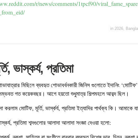
www.reddit.com/r/news/comments/1tpcf90/viral_fame_spar
_from_eid/
in
2026
,
Bangla
তি, ভাস্কর্য, প্রতিমা
 শোভাযাত্রার মিছিলে ব্যবহৃত শোভাবর্ধনকারী জিনিস গুলোতে ইদানিং ‘মোটিফ
ি সম্ভবত গত কয়েকবছর। আগে হয়তো শুধুমাত্র শিল্পমহলে আবব্দ ছিল।
সা করলাম মোটিফ, মূর্তি, ভার্স্কর্য, প্রতিমা ইত্যাদির পার্থক্য কি। আমাকে য
 ভাস্কর্য, প্রতিমা শব্দগুলোর আলাদা আলাদা সংজ্ঞা দেওয়া হলো:
পকর্ম, নকশা, সাহিত্য বা সংগীতে বারবার ব্যবহৃত বিশেষ ভাব, চিহ্ন, নকশা