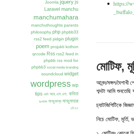
jquery
js
https://
Joomla
Laravel
manchu
_buffalo
manchumahara
manchuthoughts
parents
php
philosophy
phpbb33
plugin
rss2 feed
pidgin
poem
projukti kothon
Rss
qrcode
rss2 feed in
phpbb
rss mod for
মোটিফ, মূর্
phpbb3
social media branding
widget
soundcloud
আনন্দ/মঙ্গল/বৈশাখী
wordpress
wp
শব্দটা আমি শুনতেছ
কবিতা
tips
আর.এস.এস.
আমি
মানচুমাহারা
মানচুকাব্য
দুঃখবোধ
চ্যাটজিপিটিকে জিজ্ঞা
১৪২০
নিচে মোটিফ, মূর্তি,
১. মোটিফঃ কোনো শিল্