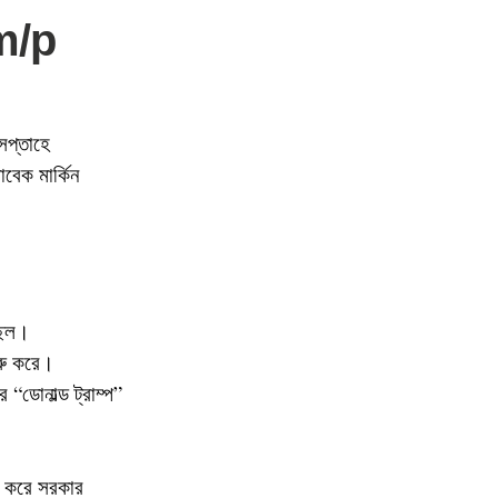
m/p
সপ্তাহে
বেক মার্কিন
ছিল।
ুরু করে।
“ডোনাল্ড ট্রাম্প”
া করে সরকার