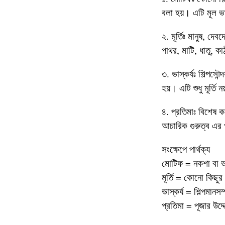
বলা হয়। এটি মূল ভা
২. মূর্তিঃ মানুষ, দে
পাথর, মাটি, ধাতু, ক
৩. ভাস্কর্যঃ শিল্পসৌন
হয়। এটি শুধু মূর্তি ন
৪. প্রতিমাঃ বিশেষ কর
আচারিক গুরুত্ব এর প
সংক্ষেপে পার্থক্য
মোটিফ = নকশা বা ভা
মূর্তি = কোনো কিছুর
ভাস্কর্য = শিল্পমানসম্
প্রতিমা = পূজার উদ্দেশ