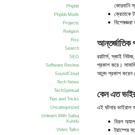
কোরবানি স
Phpbb
ক্রেতাকে ট
Phpbb Mods
বিশেষজ্ঞরা
Projects
Religion
Rss
আন্তর্জাতিক প্
Search
রয়টার্স, স্কাই নিউজ
SEO
প্রকাশ করে। সামাজি
Software Review
আনন্দ প্রকাশ করেন য
SoundCloud
Tech News
TechSpiritual
কেন এত ভাই
Tips and Tricks
এই ঘটনার ভাইরাল হ
Uncategorized
Unlearn With Sabuj
বিরল অ্যা
Kundu
ট্রাম্পের ম
Video Talks