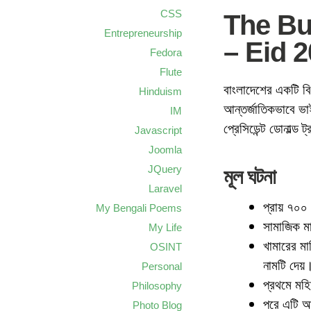
CSS
The Bu
Entrepreneurship
– Eid 
Fedora
Flute
বাংলাদেশের একটি বি
Hinduism
আন্তর্জাতিকভাবে ভা
IM
প্রেসিডেন্ট ডোনাল্ড 
Javascript
Joomla
JQuery
মূল ঘটনা
Laravel
প্রায় ৭০০
My Bengali Poems
সামাজিক মা
My Life
খামারের মা
OSINT
নামটি দেয়
Personal
প্রথমে মহ
Philosophy
পরে এটি আন
Photo Blog