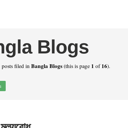
gla Blogs
Bangla Blogs
1
16
 posts filed in
(this is page
of
).
s
 মূল্যবোধ