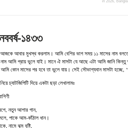
in
2026
,
Bangla
 নববর্ষ-১৪৩৩
ম আজকে আবার মুখস্থ করলাম। আমি বেশির ভাগ সময় ১১ মাসের নাম বলত
নাম আমি প্রায় ভুলে যাই। মানে ঐ মাসটা যে আছে এটা আমি জানি কিন্ত
 আমি কোন মাসের পর হবে তা ভুলে যায়। সেই সৌভাগ্যবান মাসটা হচ্ছে, ‘
 নিয়ে চ্যাটজিপিটি দিয়ে একটা ছড়া লেখালামঃ
াগিণী
গে, নতুন আশার গান,
লমলে, পাকে আম-কাঁঠাল ধান।
ে, নামে ঝুম বৃষ্টি,