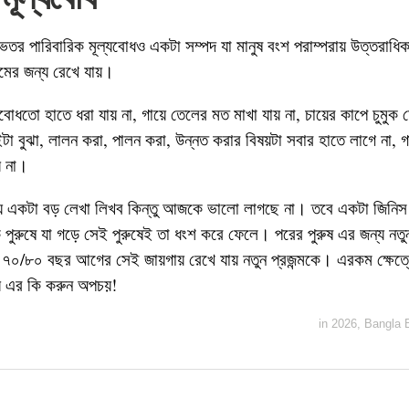
েতর পারিবারিক মূল্যবোধও একটা সম্পদ যা মানুষ বংশ পরাম্পরায় উত্তরাধিকারপ
্মের জন্য রেখে যায়।
বোধতো হাতে ধরা যায় না, গায়ে তেলের মত মাখা যায় না, চায়ের কাপে চুমুক দ
টা বুঝা, লালন করা, পালন করা, উন্নত করার বিষয়টা সবার হাতে লাগে না, 
য় না।
ে একটা বড় লেখা লিখব কিন্তু আজকে ভালো লাগছে না। তবে একটা জিনিস
 পুরুষে যা গড়ে সেই পুরুষেই তা ধংশ করে ফেলে। পরের পুরুষ এর জন্য নতু
য় ৭০/৮০ বছর আগের সেই জায়গায় রেখে যায় নতুন প্রজন্মকে। এরকম ক্ষেত্রে
ময় এর কি করুন অপচয়!
in
2026
,
Bangla 