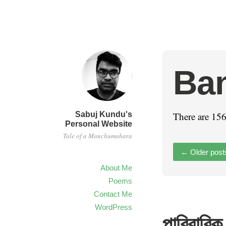
Ban
Sabuj Kundu's
There are 156
Personal Website
Tale of a Manchumahara
←
Older post
About Me
Poems
Contact Me
WordPress
পারিবারিক