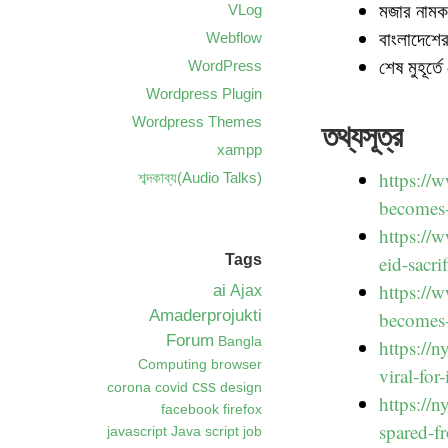
মজার নাম
VLog
বাংলাদেশের
Webflow
শেষ মুহূর্ত
WordPress
Wordpress Plugin
Wordpress Themes
তথ্যসূত্র
xampp
https://
শব্দকাব্য(Audio Talks)
becomes-
https://
Tags
eid-sacr
https://
ai
Ajax
Amaderprojukti
becomes-
Forum
Bangla
https://
Computing
browser
viral-for
css
corona
covid
design
https://
facebook
firefox
spared-fr
javascript
Java script
job