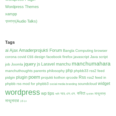
Wordpress Themes
xampp
শব্দকাব্য(Audio Talks)
Tags
ai
Amaderprojukti Forum
Ajax
Bangla Computing
browser
css
corona
covid
design
facebook
firefox
javascript
Java script
manchumahara
jquery
js
Laravel
manchu
job
Joomla
php
manchuthoughts
parents
philosophy
phpbb33 rss2 feed
poem
plugin
Rss
pidgin
projukti kothon
qrcode
rss2 feed in
widget
phpbb
rss mod for phpbb3
soundcloud
social media branding
wordpress
কবিতা
wp tips
আর.এস.এস.
মানচুকাব্য
আমি
দুঃখবোধ
মানচুমাহারা
১৪২০