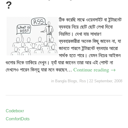
?
ঠিক করেছি মাঝে ওয়েবসাইট বা ইন্টারনেট
ব্যবহার নিয়ে ছোট ছোট লেখা দিবো
নিয়মিত। দেখা যায় সাধারণ
ব্যবহারকারীরা অনেক কিছু জানেন না, যা
জানতে পারলে ইন্টারনেট ব্যবহার আরো
সার্থক হতে পারে। যেমন নিচের আইকন
গুলোর দিকে তাকিয়ে দেখুন। হ্যাঁ যারা জানেন তারা আর এই পোস্ট না
দেখলেও পারেন কিন্তু যারা মনে করছেন…
Continue reading
→
in
Bangla Blogs
,
Rss
|
22 September, 2008
Codeboxr
ComfortDots