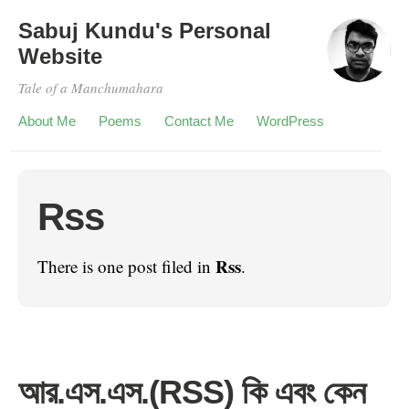
Sabuj Kundu's Personal
Website
Tale of a Manchumahara
About Me
Poems
Contact Me
WordPress
Rss
Rss
There is one post filed in
.
আর.এস.এস.(RSS) কি এবং কেন