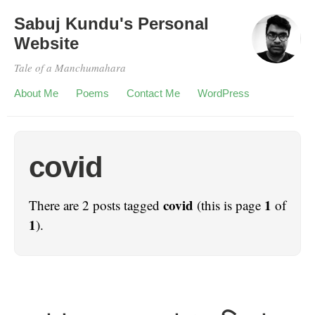
Sabuj Kundu's Personal
Website
Tale of a Manchumahara
About Me
Poems
Contact Me
WordPress
covid
covid
1
There are 2 posts tagged
(this is page
of
1
).