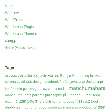
VLog
Webflow
WordPress
Wordpress Plugin
Wordpress Themes
xampp
শব্দকাব্য(Audio Talks)
Tags
ai
Amaderprojukti Forum
Ajax
Bangla Computing
browser
css
corona
covid
design
facebook
firefox
javascript
Java script
manchumahara
jquery
js
Laravel
manchu
job
Joomla
php
manchuthoughts
parents
philosophy
phpbb33 rss2 feed
poem
plugin
Rss
pidgin
projukti kothon
qrcode
rss2 feed in
widget
phpbb
rss mod for phpbb3
soundcloud
social media branding