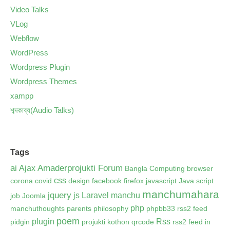
Video Talks
VLog
Webflow
WordPress
Wordpress Plugin
Wordpress Themes
xampp
শব্দকাব্য(Audio Talks)
Tags
ai
Amaderprojukti Forum
Ajax
Bangla Computing
browser
css
corona
covid
design
facebook
firefox
javascript
Java script
manchumahara
jquery
js
Laravel
manchu
job
Joomla
php
manchuthoughts
parents
philosophy
phpbb33 rss2 feed
poem
plugin
Rss
pidgin
projukti kothon
qrcode
rss2 feed in