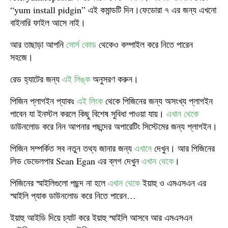
“yum install pidgin” এই কমান্ডটি দিন।ফেডোরা ৭ এর জন্য এখনো
বাইনারি ফাইল আসে নাই।
আর তাছাড়া আপনি
সোর্স কোড
থেকেও কম্পাইল করে নিতে পারেন
সহজে।
রেড হ্যাটের জন্য
এই লিঙ্ক
অনুসরণ করুন।
পিজিন প্লাগইন প্যাকঃ
এই লিংক
থেকে পিজিনের জন্য অসংখ্য প্লাগইন
পাবেন যা ইনস্টল করলে কিছু বিশেষ সুবিধা পাওয়া যায়।
এখান থেকে
ডাউনলোড করে নিন আপনার পছন্দের অপারেটিং সিস্টেমের জন্য প্লাগইন।
পিজিন সম্পর্কিত সব নতুন তথ্য জানার জন্য
এখানে
দেখুন। আর পিজিনের
লিড ডেভেলপার Sean Egan এর ব্লগ দেখুন
এখান থেকে
।
পিজিনের স্মাইলিগুলো পছন্দ না হলে
এখান থেকে
ইয়াহু ও এমএসএন এর
স্মাইলি প্যাক ডাউনলোড করে নিতে পারেন…
ইয়াহু আইডি দিয়ে চ্যাট করে ইয়াহু স্মাইলি আসবে আর এমএসএন