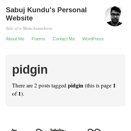
Sabuj Kundu's Personal
Website
Tale of a Manchumahara
About Me
Poems
Contact Me
WordPress
pidgin
pidgin
1
There are 2 posts tagged
(this is page
1
of
).