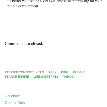
its better you use the SVN available at wordpress.org for your
plugin development
Comments are closed.
RELATED CONTENT BY TAG
ALEX
BING
GOOGLE
SEARCH ENGINE
WEBMASTERKEY
YAHOO
Codeboxr
ComfortDots