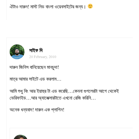
ঐটাও দারুন! মাস্ট নিড বাংলা ওয়েবসাইটের জন্য।
সাইফ দি
20 February, 2010
দারুন জিনিস বানিয়েছেন মানচুদা!
মাত্র আমার সাইটে এড করলাম…
আমি শুধু বিং আর ইয়াহুর টা এড করেছি…কেননা গুগলেরটা আগে থেকেই
ভেরিফাইড…আর অ্যালেক্সারটাতে এখনো রেজি করিনি…
অনেক ধন্যবাদ! দারুন এক প্লাগিন!