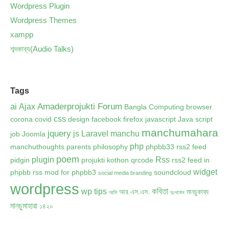
Wordpress Plugin
Wordpress Themes
xampp
শব্দকাব্য(Audio Talks)
Tags
ai
Amaderprojukti Forum
Ajax
Bangla Computing
browser
css
corona
covid
design
facebook
firefox
javascript
Java script
manchumahara
jquery
js
Laravel
manchu
job
Joomla
php
manchuthoughts
parents
philosophy
phpbb33 rss2 feed
poem
plugin
Rss
pidgin
projukti kothon
qrcode
rss2 feed in
widget
phpbb
rss mod for phpbb3
soundcloud
social media branding
wordpress
কবিতা
wp tips
আর.এস.এস.
মানচুকাব্য
আমি
দুঃখবোধ
মানচুমাহারা
১৪২০