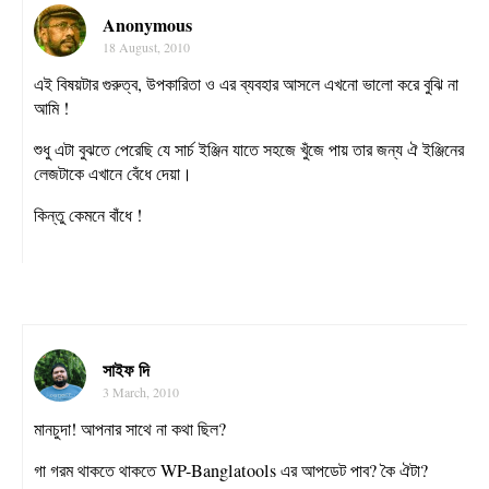
Anonymous
18 August, 2010
এই বিষয়টার গুরুত্ব, উপকারিতা ও এর ব্যবহার আসলে এখনো ভালো করে বুঝি না
আমি !
শুধু এটা বুঝতে পেরেছি যে সার্চ ইঞ্জিন যাতে সহজে খুঁজে পায় তার জন্য ঐ ইঞ্জিনের
লেজটাকে এখানে বেঁধে দেয়া।
কিন্তু কেমনে বাঁধে !
সাইফ দি
3 March, 2010
মানচুদা! আপনার সাথে না কথা ছিল?
গা গরম থাকতে থাকতে WP-Banglatools এর আপডেট পাব? কৈ ঐটা?