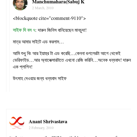
Manchumahara(Sabuj K
2 March, 2010
<blockquote cite="comment-9110">
সাইফ দি বস ৭
: দারুন জিনিস বানিয়েছেন মানচুদা!
মাত্র আমার সাইটে এড করলাম…
আমি শুধু বিং আর ইয়াহুর টা এড করেছি…কেননা গুগলেরটা আগে থেকেই
ভেরিফাইড…আর অ্যালেক্সারটাতে এখনো রেজি করিনি…অনেক ধন্যবাদ! দারুন
এক প্লাগিন!
উৎসাহ দেওয়ার জন্য ধন্যবাদ সাইফ
Anant Shrivastava
2 February, 2010