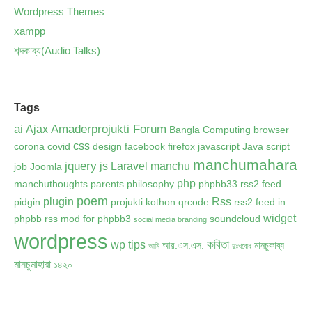
Wordpress Themes
xampp
শব্দকাব্য(Audio Talks)
Tags
ai
Amaderprojukti Forum
Ajax
Bangla Computing
browser
css
corona
covid
design
facebook
firefox
javascript
Java script
manchumahara
jquery
js
Laravel
manchu
job
Joomla
php
manchuthoughts
parents
philosophy
phpbb33 rss2 feed
poem
plugin
Rss
pidgin
projukti kothon
qrcode
rss2 feed in
widget
phpbb
rss mod for phpbb3
soundcloud
social media branding
wordpress
কবিতা
wp tips
আর.এস.এস.
মানচুকাব্য
আমি
দুঃখবোধ
মানচুমাহারা
১৪২০