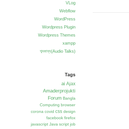
VLog
Webflow
WordPress
Wordpress Plugin
Wordpress Themes
xampp
শব্দকাব্য(Audio Talks)
Tags
ai
Ajax
Amaderprojukti
Forum
Bangla
Computing
browser
css
corona
covid
design
facebook
firefox
javascript
Java script
job