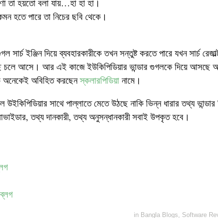
োষণা তা হয়তো বলা যায়…হা হা হা।
চ কেমন হতে পারে তা নিচের ছবি থেকে।
ল সার্চ ইঞ্জিন দিয়ে ব্যবহারকারীকে তখন সন্তুষ্ট করতে পারে যখন সার্চ রেজাল
ি চলে আসে। আর এই কাজে ইউকিপিডিয়ার ভান্ডার গুগলকে দিয়ে আসছে অ
 অনেকেই অবিহিত করছেন
স্কলারপিডিয়া
নামে।
 উইকিপিডিয়ার সাথে পাল্লাতে মেতে উঠছে নাকি ভিন্ন ধারার তথ্য ভান্ডার
রোভাইডার, তথ্য দানকারী, তথ্য অনুসন্ধানকারী সবাই উপকৃত হবে।
্লগ
ব্লগ
in
Bangla Blogs
,
Software Re