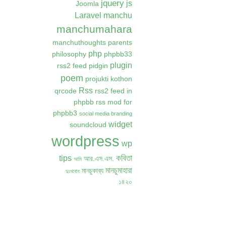
jquery
js
Joomla
Laravel
manchu
manchumahara
manchuthoughts
parents
php
philosophy
phpbb33
plugin
rss2 feed
pidgin
poem
projukti kothon
Rss
qrcode
rss2 feed in
phpbb
rss mod for
phpbb3
social media branding
widget
soundcloud
wordpress
wp
কবিতা
tips
আর.এস.এস.
আমি
মানচুমাহারা
মানচুকাব্য
দুঃখবোধ
১৪২০