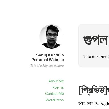
গুগল
Sabuj Kundu's
There is one 
Personal Website
Tale of a Manchumahara
About Me
[প্রিভি
Poems
Contact Me
WordPress
গুগল নোল (Googl