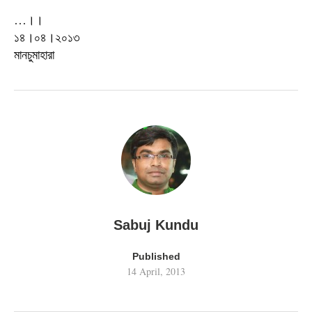
…।।
১৪।০৪।২০১৩
মানচুমাহারা
Sabuj Kundu
Published
14 April, 2013