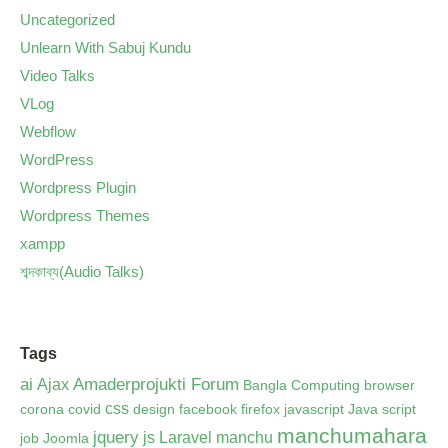
Uncategorized
Unlearn With Sabuj Kundu
Video Talks
VLog
Webflow
WordPress
Wordpress Plugin
Wordpress Themes
xampp
শব্দকাব্য(Audio Talks)
Tags
ai
Amaderprojukti Forum
Ajax
Bangla Computing
browser
css
corona
covid
design
facebook
firefox
javascript
Java script
manchumahara
jquery
js
Laravel
manchu
job
Joomla