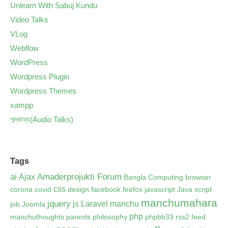
Unlearn With Sabuj Kundu
Video Talks
VLog
Webflow
WordPress
Wordpress Plugin
Wordpress Themes
xampp
শব্দকাব্য(Audio Talks)
Tags
ai
Amaderprojukti Forum
Ajax
Bangla Computing
browser
css
corona
covid
design
facebook
firefox
javascript
Java script
manchumahara
jquery
js
Laravel
manchu
job
Joomla
php
manchuthoughts
parents
philosophy
phpbb33 rss2 feed