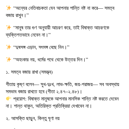
“অন্যের নেতিবাচকতা যেন আপনার শান্তি নষ্ট না করে— সমত্ব
বজায় রাখুন।”
“মানুষ তার গুণ অনুযায়ী আচরণ করে, তাই বিষাক্ত আচরণকে
ব্যক্তিগতভাবে নেবেন না।”
“দুষসঙ্গ এড়ান, সৎসঙ্গ বেছে নিন।”
“অহংকার নয়, ধর্মের পথে থেকে উত্তর দিন।”
১. সমত্ব বজায় রাখা (সমত্ত্ব)
গীতায় কৃষ্ণ বলেন— সুখ-দুঃখ, লাভ-ক্ষতি, জয়-পরাজয়— সব অবস্থায়
সমভাব বজায় রাখতে হবে (গীতা ২.৪৭–২.৪৮)।
প্রয়োগ: বিষাক্ত মানুষকে আপনার মানসিক শান্তি নষ্ট করতে দেবেন
না। শান্ত থাকুন, অতিরিক্ত প্রতিক্রিয়া দেখাবেন না।
২. আসক্তি ছাড়ুন, কিন্তু ঘৃণা নয়