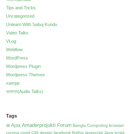
Tips and Tricks
Uncategorized
Unlearn With Sabuj Kundu
Video Talks
VLog
Webflow
WordPress
Wordpress Plugin
Wordpress Themes
xampp
শব্দকাব্য(Audio Talks)
Tags
ai
Amaderprojukti Forum
Ajax
Bangla Computing
browser
css
corona
covid
design
facebook
firefox
javascript
Java script