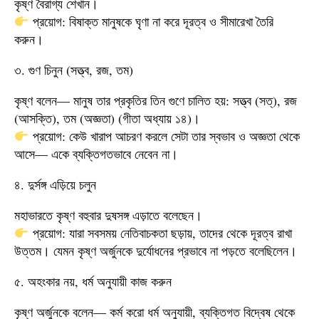
কৃষ্ণ বৈরাগ্য শেখান।
প্রয়োগ: বিষাক্ত মানুষকে ঘৃণা না করে দূরত্ব ও সীমারেখা তৈরি
করুন।
৩. গুণ চিনুন (সত্ত্ব, রজ, তম)
কৃষ্ণ বলেন— মানুষ তার প্রকৃতির তিন গুণে চালিত হয়: সত্ত্ব (সত্‌), রজ
(আসক্তি), তম (অজ্ঞতা) (গীতা অধ্যায় ১৪)।
প্রয়োগ: কেউ খারাপ আচরণ করলে সেটা তার স্বভাব ও অজ্ঞতা থেকে
আসে— একে ব্যক্তিগতভাবে নেবেন না।
৪. দুর্সঙ্গ এড়িয়ে চলুন
মহাভারতে কৃষ্ণ বহুবার দুষসঙ্গ এড়াতে বলেছেন।
প্রয়োগ: যারা সবসময় নেতিবাচকতা ছড়ায়, তাদের থেকে দূরত্ব রাখা
উত্তম। যেমন কৃষ্ণ অর্জুনকে দুর্যোধনের প্রভাবে না পড়তে বলেছিলেন।
৫. অহংকার নয়, ধর্ম অনুযায়ী কাজ করুন
কৃষ্ণ অর্জুনকে বলেন— কর্ম করো ধর্ম অনুযায়ী, ব্যক্তিগত বিদ্বেষ থেকে