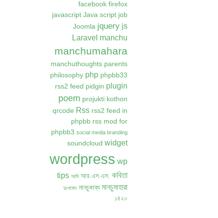
facebook
firefox
javascript
Java script
job
jquery
js
Joomla
Laravel
manchu
manchumahara
manchuthoughts
parents
php
philosophy
phpbb33
plugin
rss2 feed
pidgin
poem
projukti kothon
Rss
qrcode
rss2 feed in
phpbb
rss mod for
phpbb3
social media branding
widget
soundcloud
wordpress
wp
কবিতা
tips
আর.এস.এস.
আমি
মানচুমাহারা
মানচুকাব্য
দুঃখবোধ
১৪২০