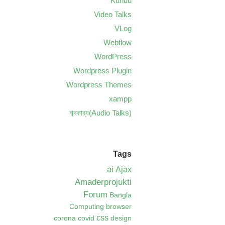
Kundu
Video Talks
VLog
Webflow
WordPress
Wordpress Plugin
Wordpress Themes
xampp
শব্দকাব্য(Audio Talks)
Tags
ai
Ajax
Amaderprojukti
Forum
Bangla
Computing
browser
css
corona
covid
design