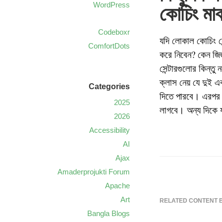
WordPress
কোচিং মাঝ
Codeboxr
যদি লোকাল কোচিং সেন
ComfortDots
করে নিবেন? কেন জি
সেন্টারগুলোর কিন্তু
ক্লাস নেয় যে দুই 
Categories
দিতে পারবে। এরপর এ
2025
লাগবে। অন্য দিকে যা
2026
Accessibility
AI
Ajax
Amaderprojukti Forum
Apache
Art
RELATED CONTENT 
Bangla Blogs