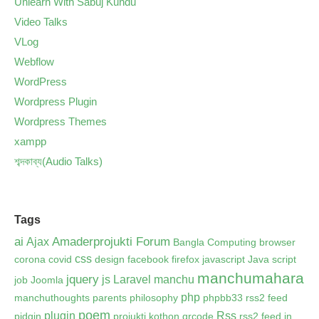
Unlearn With Sabuj Kundu
Video Talks
VLog
Webflow
WordPress
Wordpress Plugin
Wordpress Themes
xampp
শব্দকাব্য(Audio Talks)
Tags
ai
Amaderprojukti Forum
Ajax
Bangla Computing
browser
css
corona
covid
design
facebook
firefox
javascript
Java script
manchumahara
jquery
js
Laravel
manchu
job
Joomla
php
manchuthoughts
parents
philosophy
phpbb33 rss2 feed
poem
plugin
Rss
pidgin
projukti kothon
qrcode
rss2 feed in