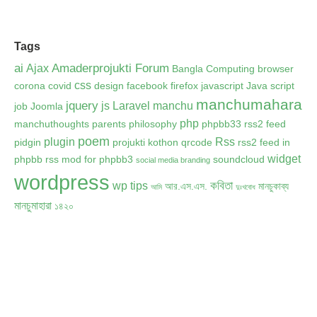
Tags
ai
Amaderprojukti Forum
Ajax
Bangla Computing
browser
css
corona
covid
design
facebook
firefox
javascript
Java script
manchumahara
jquery
js
Laravel
manchu
job
Joomla
php
manchuthoughts
parents
philosophy
phpbb33 rss2 feed
poem
plugin
Rss
pidgin
projukti kothon
qrcode
rss2 feed in
widget
phpbb
rss mod for phpbb3
soundcloud
social media branding
wordpress
কবিতা
wp tips
আর.এস.এস.
মানচুকাব্য
আমি
দুঃখবোধ
মানচুমাহারা
১৪২০