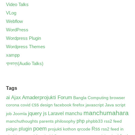
Video Talks
VLog
Webflow
WordPress
Wordpress Plugin
Wordpress Themes
xampp
শব্দকাব্য(Audio Talks)
Tags
ai
Amaderprojukti Forum
Ajax
Bangla Computing
browser
css
corona
covid
design
facebook
firefox
javascript
Java script
manchumahara
jquery
js
Laravel
manchu
job
Joomla
php
manchuthoughts
parents
philosophy
phpbb33 rss2 feed
poem
plugin
Rss
pidgin
projukti kothon
qrcode
rss2 feed in