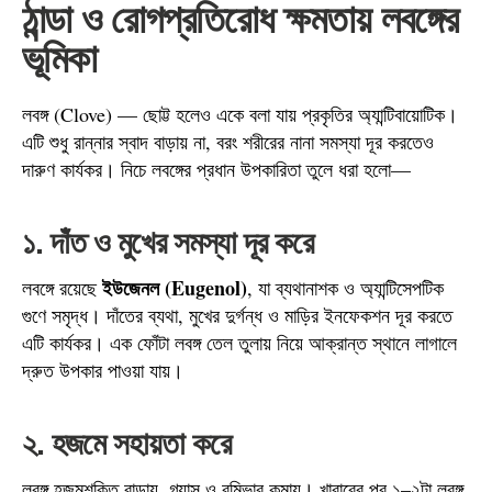
ঠান্ডা ও রোগপ্রতিরোধ ক্ষমতায় লবঙ্গের
ভূমিকা
লবঙ্গ (Clove) — ছোট্ট হলেও একে বলা যায় প্রকৃতির অ্যান্টিবায়োটিক।
এটি শুধু রান্নার স্বাদ বাড়ায় না, বরং শরীরের নানা সমস্যা দূর করতেও
দারুণ কার্যকর। নিচে লবঙ্গের প্রধান উপকারিতা তুলে ধরা হলো—
১. দাঁত ও মুখের সমস্যা দূর করে
ইউজেনল (Eugenol)
লবঙ্গে রয়েছে
, যা ব্যথানাশক ও অ্যান্টিসেপটিক
গুণে সমৃদ্ধ। দাঁতের ব্যথা, মুখের দুর্গন্ধ ও মাড়ির ইনফেকশন দূর করতে
এটি কার্যকর। এক ফোঁটা লবঙ্গ তেল তুলায় নিয়ে আক্রান্ত স্থানে লাগালে
দ্রুত উপকার পাওয়া যায়।
২. হজমে সহায়তা করে
লবঙ্গ হজমশক্তি বাড়ায়, গ্যাস ও বমিভাব কমায়। খাবারের পর ১–২টা লবঙ্গ