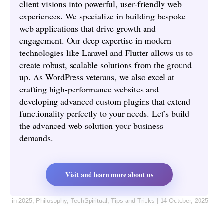
client visions into powerful, user-friendly web
experiences. We specialize in building bespoke
web applications that drive growth and
engagement. Our deep expertise in modern
technologies like Laravel and Flutter allows us to
create robust, scalable solutions from the ground
up. As WordPress veterans, we also excel at
crafting high-performance websites and
developing advanced custom plugins that extend
functionality perfectly to your needs. Let’s build
the advanced web solution your business
demands.
Visit and learn more about us
in
2025
,
Philosophy
,
TechSpiritual
,
Tips and Tricks
|
14 October, 2025