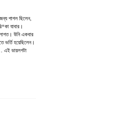
জন্য পাগল ছিলেন,
রি*কা যাবার।
 লাগত। উনি একবার
তে ভর্তি হয়েছিলেন।
া … এই ডায়লগটা