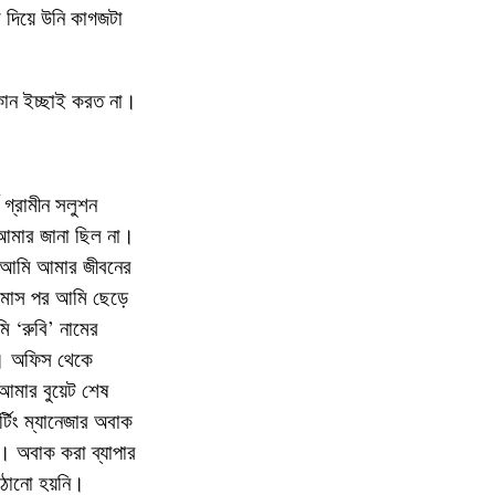
 দিয়ে উনি কাগজটা
োন ইচ্ছাই করত না।
গ্রামীন সলুশন
 আমার জানা ছিল না।
। আমি আমার জীবনের
৬ মাস পর আমি ছেড়ে
 ‘রুবি’ নামের
িল। অফিস থেকে
আমার বুয়েট শেষ
টিং ম্যানেজার অবাক
 অবাক করা ব্যাপার
াঠানো হয়নি।