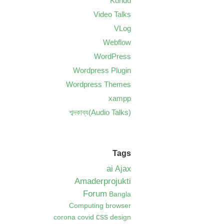
Kundu
Video Talks
VLog
Webflow
WordPress
Wordpress Plugin
Wordpress Themes
xampp
শব্দকাব্য(Audio Talks)
Tags
ai
Ajax
Amaderprojukti
Forum
Bangla
Computing
browser
css
corona
covid
design