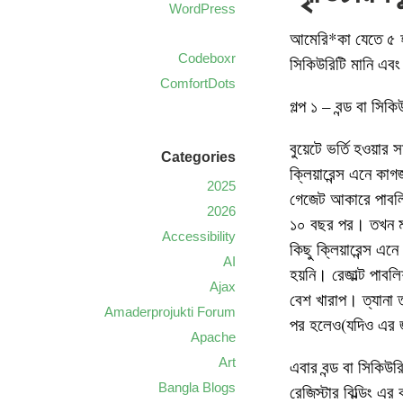
WordPress
আমেরি*কা যেতে ৫ হ
Codeboxr
সিকিউরিটি মানি এব
ComfortDots
গল্প ১ – বন্ড বা সিকি
বুয়েটে ভর্তি হওয়ার
Categories
ক্লিয়ারেন্স এনে কা
2025
গেজেট আকারে পাবলি
2026
১০ বছর পর। তখন ম
Accessibility
কিছু ক্লিয়ারেন্স এন
AI
হয়নি। রেজাল্ট পাব
Ajax
বেশ খারাপ। ত্যানা 
Amaderprojukti Forum
পর হলেও(যদিও এর জ
Apache
Art
এবার বন্ড বা সিকিউর
Bangla Blogs
রেজিস্টার বিল্ডিং 