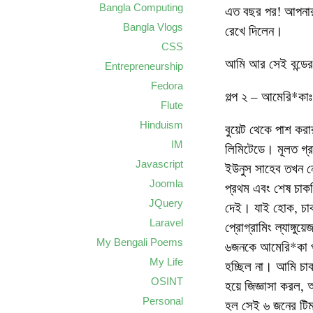
Bangla Computing
এত বছর পর! আপনার 
Bangla Vlogs
রেখে দিলেন।
CSS
আমি আর সেই বন্ডের
Entrepreneurship
Fedora
গল্প ২ – আমেরি*কাঃ
Flute
Hinduism
বুয়েট থেকে পাশ কর
IM
লিমিটেডে। মূলত গ্র
Javascript
ইউনুস সাহেব তখন ন
Joomla
প্রথম এবং শেষ চাক
JQuery
দেই। যাই হোক, চাক
Laravel
প্রোগ্রামিং ল্যাঙ্
My Bengali Poems
৬জনকে আমেরি*কা পা
My Life
হচ্ছিল না। আমি চাক
OSINT
হয়ে জিজ্ঞাসা করল,
Personal
হল সেই ৬ জনের টিম