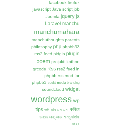
facebook
firefox
javascript
Java script
job
jquery
js
Joomla
Laravel
manchu
manchumahara
manchuthoughts
parents
php
philosophy
phpbb33
plugin
rss2 feed
pidgin
poem
projukti kothon
Rss
qrcode
rss2 feed in
phpbb
rss mod for
phpbb3
social media branding
widget
soundcloud
wordpress
wp
কবিতা
tips
আর.এস.এস.
আমি
মানচুমাহারা
মানচুকাব্য
দুঃখবোধ
১৪২০