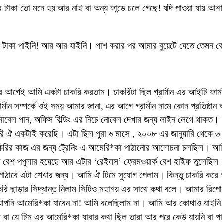
টাকা তো মনে হয় আর নাই বা অন্য ফান্ডে চলে গেছে! যদি পাওয়া যায় আশা
 টাকা পাইনি! আর আর যাইনি। পাশ করার পর আমার বুয়েটে যেতে তেমন ক
ার আগেই আমি একটা চাকরি করতাম। চাকরিটা ছিল গ্রামীন এর আইটি ফার্ম 
ামীন সম্পর্কে ওই সময় আমার জানা, এর আগে গ্রামীন নামে কোন প্রতিষ্ঠান
োবেল পান, অফিস বিল্ডিং এর নিচে নোবেল দেখার জন্য লাইন লেগে থাকত
রি ঐ একটাই করেছি। এটা ছিল পুরা ৬ মাসে , ২০০৮ এর জানুয়ারি থেকে 
রির কাজ এর জন্য ট্রেনিং এ আমেরি*কা পাঠানোর আলোচনা চলছিল। আমি
গুয়েজ বেশ পপুলার হয়েছে আর এটার ‘রেইলস’ ফ্রেমওয়ার্ক বেশ হাইফ তুলেছ
ঠাবে এটা শেখার জন্য। আমি ঐ টিমে সুযোগ পেলাম। কিন্তু চাকরি করে 
রি ছাড়ার সিদ্ধান্ত নিলাম সিটিও মহাশয় এর সাথে কথা বলে। আমার রিপোর্
 আপনি আমেরি*কা যাবেন না! আমি বলেছিলাম না। আমি আর কোথাও যাইনি।
 বা যে টিম এর আমেরি*কা যাবার কথা ছিল তারা আর পরে কেউ যায়নি বা প