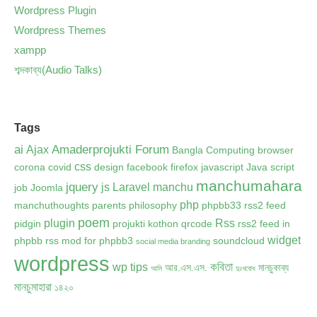
Wordpress Plugin
Wordpress Themes
xampp
শব্দকাব্য(Audio Talks)
Tags
ai
Amaderprojukti Forum
Ajax
Bangla Computing
browser
css
corona
covid
design
facebook
firefox
javascript
Java script
manchumahara
jquery
js
Laravel
manchu
job
Joomla
php
manchuthoughts
parents
philosophy
phpbb33 rss2 feed
poem
plugin
Rss
pidgin
projukti kothon
qrcode
rss2 feed in
widget
phpbb
rss mod for phpbb3
soundcloud
social media branding
wordpress
কবিতা
wp tips
আর.এস.এস.
মানচুকাব্য
আমি
দুঃখবোধ
মানচুমাহারা
১৪২০