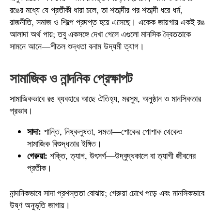
রঙের মধ্যে যে প্রতীকী ধারা চলে, তা শতাব্দীর পর শতাব্দী ধরে ধর্ম,
রাজনীতি, সমাজ ও শিল্পে প্রদপ্ত হয়ে এসেছে। একেক জায়গায় একই রঙ
আলাদা অর্থ পায়; তবু একসঙ্গে দেখা গেলে এগুলো মানসিক দ্বৈততাকে
সামনে আনে—শীতল শুদ্ধতা বনাম উদ্যমী ত্যাগ।
সামাজিক ও নান্দনিক প্রেক্ষাপট
সামাজিকভাবে রঙ ব্যবহারে আছে ঐতিহ্য, মরসুম, অনুষ্ঠান ও মানসিকতার
প্রভাব।
সাদা:
শান্তি, নিষ্কলুষতা, সমতা—শোকের পোশাক থেকেও
সামাজিক বিশুদ্ধতার ইঙ্গিত।
গেরুয়া:
শক্তি, ত্যাগ, উৎসর্গ—উদ্‌বুদ্ধকালে বা ত্যাগী জীবনের
প্রতীক।
নান্দনিকভাবে সাদা প্রশস্ততা বোঝায়; গেরুয়া চোখে পড়ে এবং মানসিকভাবে
উষ্ণ অনুভূতি জাগায়।